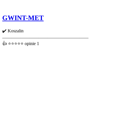
GWINT-MET
✔️ Koszalin
———————————————————
👍 ⭐⭐⭐⭐⭐ opinie 1