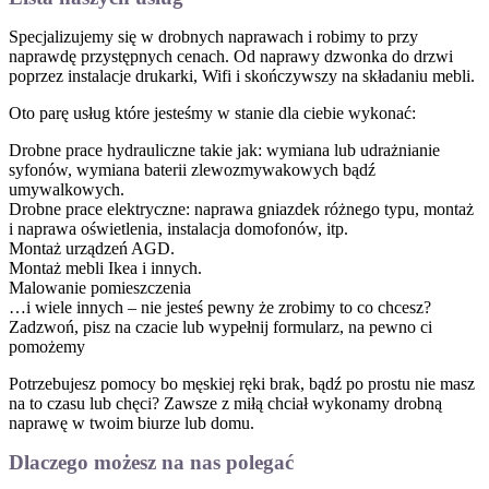
Specjalizujemy się w drobnych naprawach i robimy to przy
naprawdę przystępnych cenach. Od naprawy dzwonka do drzwi
poprzez instalacje drukarki, Wifi i skończywszy na składaniu mebli.
Oto parę usług które jesteśmy w stanie dla ciebie wykonać:
Drobne prace hydrauliczne takie jak: wymiana lub udrażnianie
syfonów, wymiana baterii zlewozmywakowych bądź
umywalkowych.
Drobne prace elektryczne: naprawa gniazdek różnego typu, montaż
i naprawa oświetlenia, instalacja domofonów, itp.
Montaż urządzeń AGD.
Montaż mebli Ikea i innych.
Malowanie pomieszczenia
…i wiele innych – nie jesteś pewny że zrobimy to co chcesz?
Zadzwoń, pisz na czacie lub wypełnij formularz, na pewno ci
pomożemy
Potrzebujesz pomocy bo męskiej ręki brak, bądź po prostu nie masz
na to czasu lub chęci? Zawsze z miłą chciał wykonamy drobną
naprawę w twoim biurze lub domu.
Dlaczego możesz na nas polegać