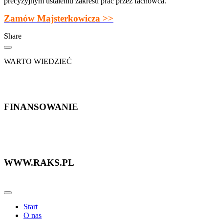
precyzyjnym ustaleniu zakresu prac przez fachowca.
Zamów Majsterkowicza >>
Share
WARTO WIEDZIEĆ
FINANSOWANIE
WWW.RAKS.PL
Start
O nas