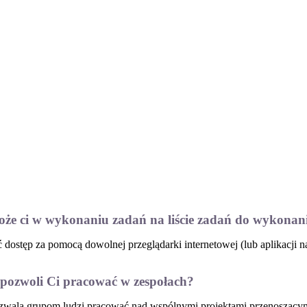
może ci w wykonaniu zadań na liście zadań do wykonan
ostęp za pomocą dowolnej przeglądarki internetowej (lub aplikacji na
 pozwoli Ci pracować w zespołach?
pozwala grupom ludzi pracować nad wspólnymi projektami przenoszącym