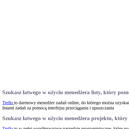
Szukasz łatwego w użyciu menedżera listy, który po
Trello
to darmowy menedżer zadań online, do którego można uzyskać d
listami zadań za pomocą interfejsu przeciągania i upuszczania
Szukasz łatwego w użyciu menedżera projektu, który
Trello
to w pełni współpracujące narzędzie programistyczne, które 