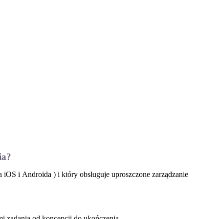
ia?
 iOS i Androida ) i który obsługuje uproszczone zarządzanie
i zadania od koncepcji do ukończenia.